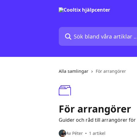
Hoppa till huvudinnehåll
Sök bland våra artiklar …
Alla samlingar
För arrangörer
För arrangörer
Guider och råd till arrangörer för 
Av Péter
1 artikel