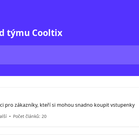
d týmu Cooltix
i pro zákazníky, kteří si mohou snadno koupit vstupenky
alší
Počet článků: 20