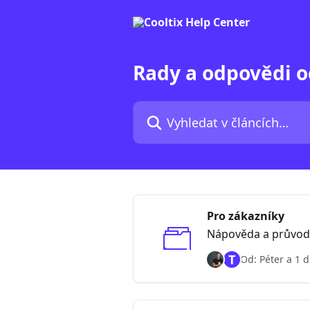
Přeskočit na hlavní obsah
Rady a odpovědi o
Vyhledat v článcích…
Pro zákazníky
Nápověda a průvodc
T
Od: Péter a 1 d