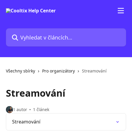
Přeskočit na hlavní obsah
Vyhledat v článcích…
Všechny sbírky
Pro organizátory
Streamování
Streamování
1 autor
1 článek
Streamování